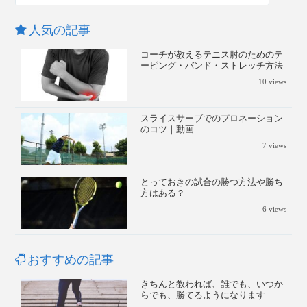
人気の記事
コーチが教えるテニス肘のためのテ
ーピング・バンド・ストレッチ方法
10
views
スライスサーブでのプロネーション
のコツ｜動画
7
views
とっておきの試合の勝つ方法や勝ち
方はある？
6
views
おすすめの記事
きちんと教われば、誰でも、いつか
らでも、勝てるようになります