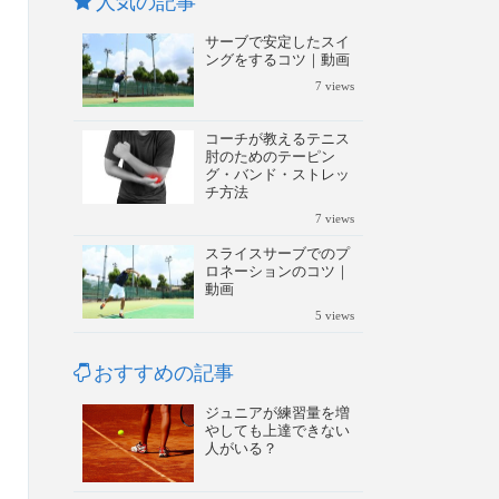
人気の記事
サーブで安定したスイ
ングをするコツ｜動画
7
views
コーチが教えるテニス
肘のためのテーピン
グ・バンド・ストレッ
チ方法
7
views
スライスサーブでのプ
ロネーションのコツ｜
動画
5
views
おすすめの記事
ジュニアが練習量を増
やしても上達できない
人がいる？