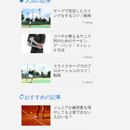
人気の記事
サーブで安定したスイ
ングをするコツ｜動画
7
views
コーチが教えるテニス
肘のためのテーピン
グ・バンド・ストレッ
チ方法
7
views
スライスサーブでのプ
ロネーションのコツ｜
動画
5
views
おすすめの記事
ジュニアが練習量を増
やしても上達できない
人がいる？