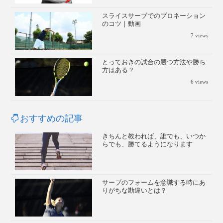
スライスサーブでのプロネーション
のコツ｜動画
7
views
とっておきの試合の勝つ方法や勝ち
方はある？
6
views
おすすめの記事
きちんと教われば、誰でも、いつか
らでも、勝てるようになります
サーブのフォームを意識する時にあ
りがちな勘違いとは？