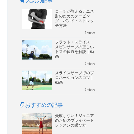
人気の記事
コーチが教えるテニス
肘のためのテーピン
グ・バンド・ストレッ
チ方法
7
views
フラット・スライス・
スピンサーブの正しい
トスの位置を解説｜動
画
5
views
スライスサーブでのプ
ロネーションのコツ｜
動画
5
views
おすすめの記事
失敗しない！ジュニア
のためのプライベート
レッスンの選び方