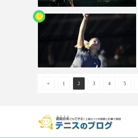
«
1
2
3
4
5