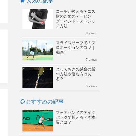
人気の記事
コーチが教えるテニス
肘のためのテーピン
グ・バンド・ストレッ
チ方法
9
views
スライスサーブでのプ
ロネーションのコツ｜
動画
7
views
とっておきの試合の勝
つ方法や勝ち方はあ
る？
5
views
おすすめの記事
フォアハンドのテイク
バックで抑えるべき本
質とは？